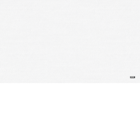
Je m'abonne à la newsletter
OK
Plan du site
Licences
Mentions légales
CGUV
Paramétrer vos cookies