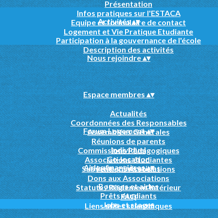
Présentation
Infos pratiques sur l'ESTACA
Activités
▴
▾
Equipe et formulaire de contact
Logement et Vie Pratique Etudiante
Participation à la gouvernance de l'école
Description des activités
Nous rejoindre
▴
▾
Espace membres
▴
▾
Actualités
Coordonnées des Responsables
Forum Logement
▴
▾
Assemblées Générales
Réunions de parents
Individuel
Commissions Pédagogiques
Co-location
Associations étudiantes
Aides financières
▴
▾
Inter-générations
Subventions Associations
Dons aux Associations
Bourses et aides
Statuts / Règlement Intérieur
Prêts étudiants
FAQ
Jobs et stages
Liens utiles scientifiques