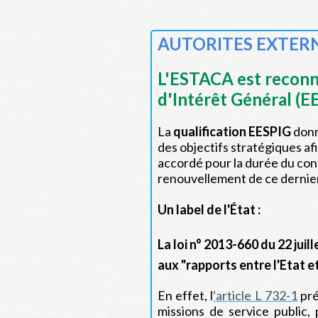
AUTORITES EXTERN
L'ESTACA est reconn
d'Intérêt Général (E
La
qualification EESPIG
donne
des objectifs stratégiques af
accordé pour la durée du cont
renouvellement de ce dernier
Un label de l'État :
La loi n° 2013-660 du 22 juil
aux "rapports entre l'Etat e
En effet, l
‘article L 732-1
pré
missions de service public