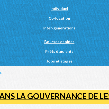
Individuel
Co-location
Inter-générations
Bourses et aides
Prêts étudiants
Jobs et stages
és
DANS LA GOUVERNANCE DE L'