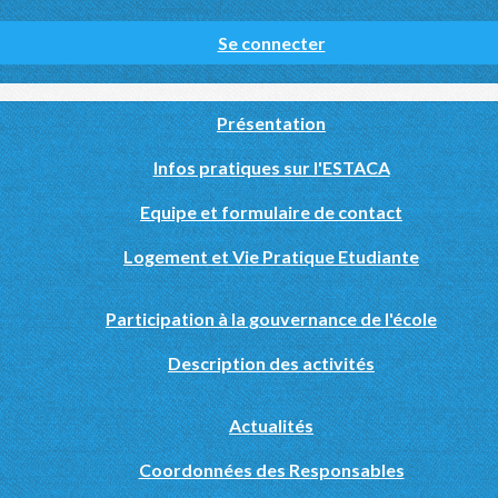
Se connecter
Présentation
Infos pratiques sur l'ESTACA
Equipe et formulaire de contact
Logement et Vie Pratique Etudiante
Participation à la gouvernance de l'école
Description des activités
Actualités
Coordonnées des Responsables