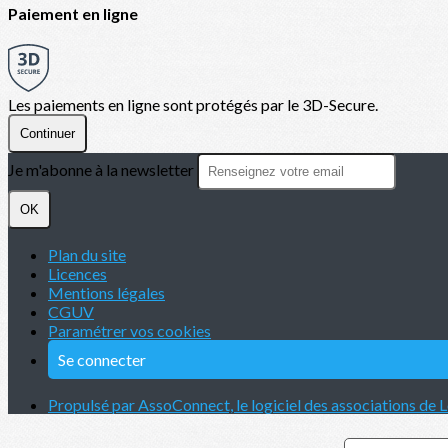
Paiement en ligne
Les paiements en ligne sont protégés par le 3D-Secure.
Continuer
Je m'abonne à la newsletter
OK
Plan du site
Licences
Mentions légales
CGUV
Paramétrer vos cookies
Se connecter
Propulsé par AssoConnect, le logiciel des associations de L