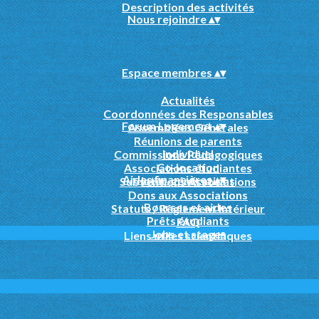
Description des activités
Nous rejoindre
▴
▾
Espace membres
▴
▾
Actualités
Coordonnées des Responsables
Forum Logement
▴
▾
Assemblées Générales
Réunions de parents
Individuel
Commissions Pédagogiques
Co-location
Associations étudiantes
Aides financières
▴
▾
Inter-générations
Subventions Associations
Dons aux Associations
Bourses et aides
Statuts / Règlement Intérieur
Prêts étudiants
FAQ
Jobs et stages
Liens utiles scientifiques